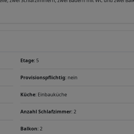
e, zwei Schlafzimmern, zwei Bädern mit WC und zwei Bal
Etage
: 5
Provisionspflichtig
: nein
Küche
: Einbauküche
Anzahl Schlafzimmer
: 2
Balkon
: 2