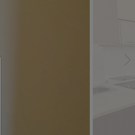
Consent Manager
HILFE
Um fortfahren zu können,müssen Sie eine Cook
Auswahl treffen. Nachfolgend erhalten Sie ein
Erläuterung der verschiedenen Optionen und ih
Bedeutung.
Alles zulassen:
Jedes Cookie wie z.B. Tracking- und Analytische-Co