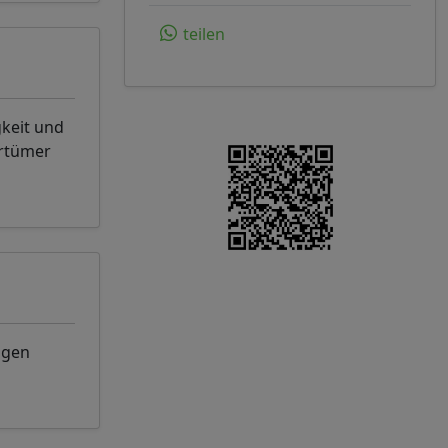
teilen
gkeit und
rrtümer
ngen