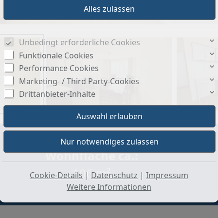
Unbedingt erforderliche Cookies
Funktionale Cookies
Performance Cookies
Marketing- / Third Party-Cookies
Drittanbieter-Inhalte
Wohnfläche ca.:
106 m²
Cookie-Details
|
Datenschutz
|
Impressum
Weitere Informationen