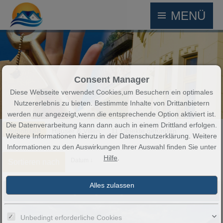
MENÜ
Consent Manager
Diese Webseite verwendet Cookies,um Besuchern ein optimales
Nutzererlebnis zu bieten. Bestimmte Inhalte von Drittanbietern
werden nur angezeigt,wenn die entsprechende Option aktiviert ist.
Die Datenverarbeitung kann dann auch in einem Drittland erfolgen.
Immobilien
Häuser & Villen
11 Objekte gefunden
Weitere Informationen hierzu in der Datenschutzerklärung. Weitere
Informationen zu den Auswirkungen Ihrer Auswahl finden Sie unter
Hilfe
.
Datum ↓
Sortieren nach
Neues Haus bezugsfertig mit eigenem Pool und Garten in Aheloy
Unbedingt erforderliche Cookies