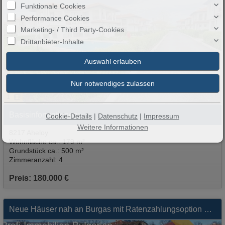
Funktionale Cookies
Performance Cookies
Marketing- / Third Party-Cookies
Drittanbieter-Inhalte
99
1
Basisinformationen:
Cookie-Details
|
Datenschutz
|
Impressum
Weitere Informationen
8217 Aheloy
Wohnfläche ca.: 179 m²
Grundstück ca.: 500 m²
Zimmeranzahl: 4
Preis: 180.000 €
Neue Häuser nah an Burgas mit Ratenzahlungsoption bis zu 2 Jahren