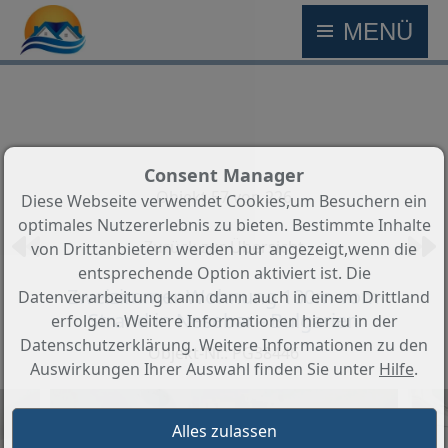
MENÜ
Consent Manager
Objekt 57 von 226
Diese Webseite verwendet Cookies,um Besuchern ein
optimales Nutzererlebnis zu bieten. Bestimmte Inhalte
Zurück zur Übersicht
von Drittanbietern werden nur angezeigt,wenn die
entsprechende Option aktiviert ist. Die
Zweizimmer Wohnung 100m vom
Datenverarbeitung kann dann auch in einem Drittland
Strand in Nesebar - Bulgarien
erfolgen. Weitere Informationen hierzu in der
Datenschutzerklärung. Weitere Informationen zu den
Objekt-Nr.: PG38446
Auswirkungen Ihrer Auswahl finden Sie unter
Hilfe
.