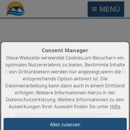
MENÜ
Consent Manager
Objekt 215 von 226
Diese Webseite verwendet Cookies,um Besuchern ein
optimales Nutzererlebnis zu bieten. Bestimmte Inhalte
Zurück zur Übersicht
von Drittanbietern werden nur angezeigt,wenn die
entsprechende Option aktiviert ist. Die
3-Zimmer Wohnung in Sveti Vlas in
Datenverarbeitung kann dann auch in einem Drittland
Millenium Apart Komplex
erfolgen. Weitere Informationen hierzu in der
Datenschutzerklärung. Weitere Informationen zu den
Objekt-Nr.: PG38722
Auswirkungen Ihrer Auswahl finden Sie unter
Hilfe
.