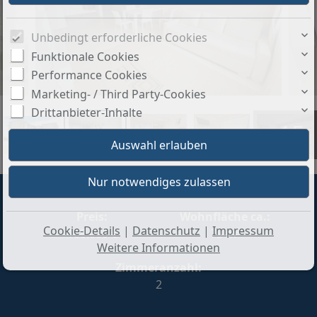
Unbedingt erforderliche Cookies
Funktionale Cookies
Performance Cookies
Marketing- / Third Party-Cookies
Drittanbieter-Inhalte
+15
Preis:
Wohnfläche ca.:
Cookie-Details
|
Datenschutz
|
Impressum
105.000 €
75 m²
Weitere Informationen
Zimmeranzahl:
2