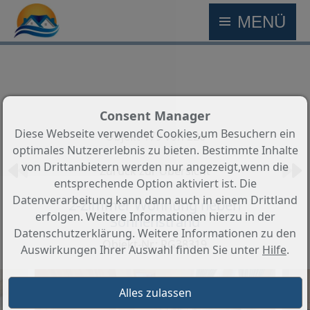
MENÜ
Consent Manager
Diese Webseite verwendet Cookies,um Besuchern ein
Objekt 179 von 226
optimales Nutzererlebnis zu bieten. Bestimmte Inhalte
von Drittanbietern werden nur angezeigt,wenn die
Zurück zur Übersicht
entsprechende Option aktiviert ist. Die
Datenverarbeitung kann dann auch in einem Drittland
2-Zimmer Wohnung neben
erfolgen. Weitere Informationen hierzu in der
Sonnenstrand
Datenschutzerklärung. Weitere Informationen zu den
Objekt-Nr.: PG38319
Auswirkungen Ihrer Auswahl finden Sie unter
Hilfe
.